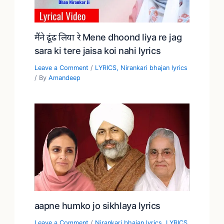
मैंने ढूंढ लिया रे Mene dhoond liya re jag
sara ki tere jaisa koi nahi lyrics
Leave a Comment
/
LYRICS
,
Nirankari bhajan lyrics
/ By
Amandeep
aapne humko jo sikhlaya lyrics
Leave a Comment
/
Nirankari bhajan lyrics
,
LYRICS